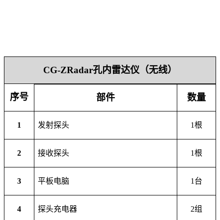
CG-ZRadar孔内雷达仪（无线）
序号
部件
数量
1
发射探头
1
根
2
接收探头
1
根
3
平板电脑
1
台
4
探头充电器
2组