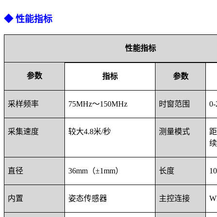
◆
性能指标
性能
指标
参数
指标
参数
采样频率
75MHz～150MHz
时窗范围
0-
采集速度
较大
4.8米/秒
测量模式
距
续
直径
36mm（±1mm）
长度
10
内置
姿态传感器
主控连接
W