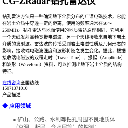
CG-ZRadar钻孔雷达仪
钻孔雷达方法是一种确定地下介质分布的广谱电磁技术，它能
在岩土介质中穿透一定的距离，使用的频率通常在50～
250MHz。钻孔雷达与地面使用的地质雷达原理相同，它利用
一个天线发射高频宽带电磁波，另一个天线接收来自地下岩土
介质的发射波。雷达波的传播受到岩土电磁性质及几何形态的
影响，接收端电磁波强度和波形将随之发生变化。据此，根据
接收端电磁波的双程走时（Travel Time）、振幅（Amplitude）
和波形（Waveform）资料，可以推测出地下岩土介质的结构
特征。
在线咨询
全国热线
15071371010
产品描述
◆
应用
领域
●
矿山、公路、水利等钻孔周围不良地质体
（空洞、断层、含水层等）的探测
；